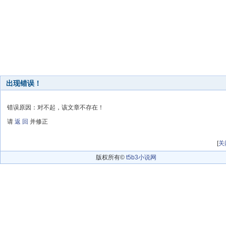
出现错误！
错误原因：对不起，该文章不存在！
请
返 回
并修正
[
关
版权所有©
t5b3小说网