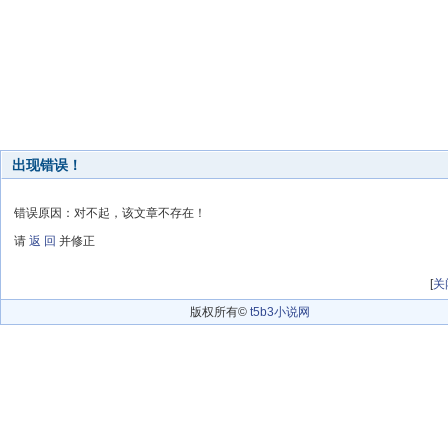
出现错误！
错误原因：对不起，该文章不存在！
请
返 回
并修正
[
关
版权所有©
t5b3小说网