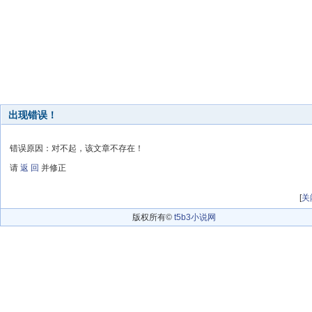
出现错误！
错误原因：对不起，该文章不存在！
请
返 回
并修正
[
关
版权所有©
t5b3小说网