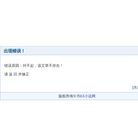
出现错误！
错误原因：对不起，该文章不存在！
请
返 回
并修正
[
关
版权所有©
t5b3小说网