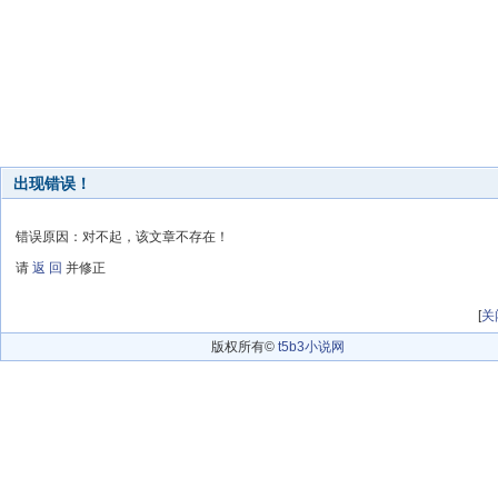
出现错误！
错误原因：对不起，该文章不存在！
请
返 回
并修正
[
关
版权所有©
t5b3小说网